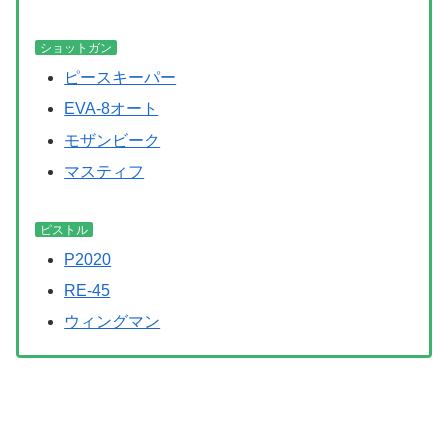
ショットガン
ピースキーパー
EVA-8オート
モザンビーク
マスティフ
ピストル
P2020
RE-45
ウィングマン